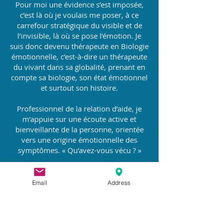
Pour moi une évidence s’est imposée,
c’est là où je voulais me poser, à ce
carrefour stratégique du visible et de
l’invisible, là où se pose l’émotion. Je
suis donc devenu thérapeute en Biologie
émotionnelle, c’est-à-dire un thérapeute
du vivant dans sa globalité, prenant en
compte sa biologie, son état émotionnel
et surtout son histoire.
Professionnel de la relation d’aide, je
m’appuie sur une écoute active et
bienveillante de la personne, orientée
vers une origine émotionnelle des
symptômes. « Qu’avez-vous vécu ? »
Pour mener à bien ce travail, j’utilise
plusieurs outils :
Email
Address
La compréhension de la biologie
émotionnelle, la PNL, l’Hypnose