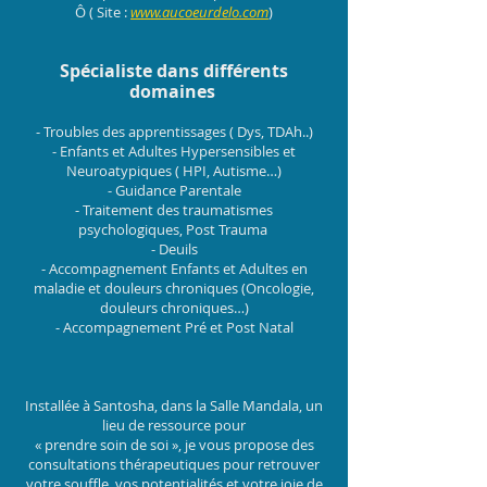
Ô ( Site :
www.aucoeurdelo.com
)
Spécialiste dans différents
domaines
- Troubles des apprentissages ( Dys, TDAh..)
- Enfants et Adultes Hypersensibles et
Neuroatypiques ( HPI, Autisme…)
- Guidance Parentale
- Traitement des traumatismes
psychologiques, Post Trauma
- Deuils
- Accompagnement Enfants et Adultes en
maladie et douleurs chroniques (Oncologie,
douleurs chroniques…)
- Accompagnement Pré et Post Natal
Installée à Santosha, dans la Salle Mandala, un
lieu de ressource pour
« prendre soin de soi », je vous propose des
consultations thérapeutiques pour retrouver
votre souffle, vos potentialités et votre joie de