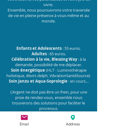
vivre.
Ensemble, nous poursuivrons votre traversée
de vie en pleine présence à vous-même et au
monde.
Enfants et Adolescents
: 55 euros.
Adultes
: 65 euros.
Célébration à la vie, Blessing Way
: à la
demande, possibilité de me déplacer.
Soin énergétique
(HLT - Luminothérapie
holistique, élixirs delph, VibrationSantéSource)
Soin Janzu et Aqua-Soprologie
: en cours…
L’Argent ne doit pas être un frein, pour une
prise de rendez-vous, ensemble nous
trouverons des solutions pour faciliter le
processus.
Pour Rappel: dispositif
Mon soutien psy
Email
Address
uniquement pour les prises en charges famille,
parents, enfants, adolescents, étudiants).
Selon certains cas, envoyer un mail pour faire